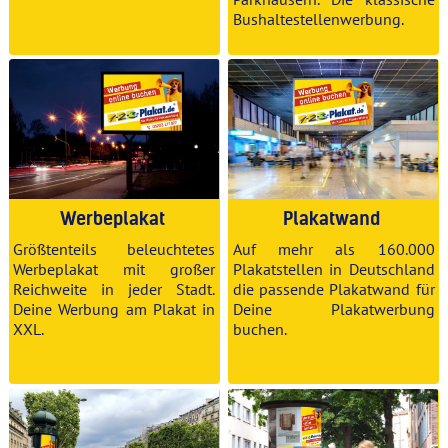
Bushaltestellenwerbung.
Werbeplakat
Plakatwand
Größtenteils beleuchtetes
Auf mehr als 160.000
Werbeplakat mit großer
Plakatstellen in Deutschland
Reichweite in jeder Stadt.
die passende Plakatwand für
Deine Werbung am Plakat in
Deine
Plakatwerbung
XXL.
buchen
.