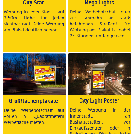
City Star
Mega Lights
Werbung in jeder Stadt – auf
Deine Werbebotschaft quer
2,50m Höhe für jeden
zur Fahrbahn an stark
sichtbar ragt Deine Werbung
befahrenen Straßen! Die
am Plakat deutlich hervor.
Werbung am Plakat ist dabei
24 Stunden am Tag präsent!
City Light Poster
Großflächenplakate
Deine Werbung in der
Deine Werbebotschaft auf
Innenstadt, an
vollen 9 Quadratmetern
Bushaltestellen, vor
Werbefläche mieten
!
Einkaufszentren oder in
Parkhäusern. Die klassische