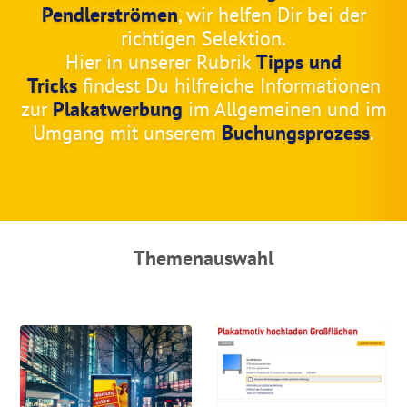
Pendlerströmen
, wir helfen Dir bei der
richtigen Selektion.
Hier in unserer Rubrik
Tipps und
Tricks
findest Du hilfreiche Informationen
zur
Plakatwerbung
im Allgemeinen und im
Umgang mit unserem
Buchungsprozess
.
Themenauswahl