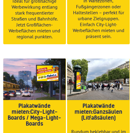
in Wartezonen,
Ideal für großflächige
Fußgängerzonen oder
Werbewirkung entlang
Haltestellen – perfekt für
stark frequentierter
urbane Zielgruppen.
Straßen und Bahnhöfe.
Einfach City-Light-
Jetzt Großflächen-
Werbeflächen mieten und
Werbeflächen mieten und
präsent sein.
regional punkten.
Plakatwände
Plakatwände
mieten:City-Light-
mieten:Ganzsäulen
Boards / Mega-Light-
(Litfaßsäulen)
Boards
Rundum beklebbar und im