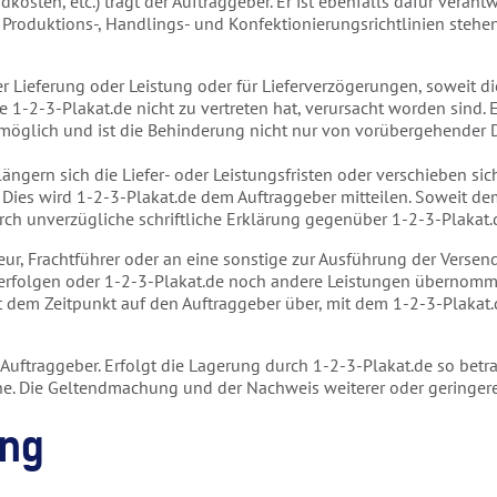
osten, etc.) trägt der Auftraggeber. Er ist ebenfalls dafür verant
roduktions-, Handlings- und Konfektionierungsrichtlinien stehen
der Lieferung oder Leistung oder für Lieferverzögerungen, soweit 
e 1-2-3-Plakat.de nicht zu vertreten hat, verursacht worden sind.
möglich und ist die Behinderung nicht nur von vorübergehender Da
gern sich die Liefer- oder Leistungsfristen oder verschieben sic
 Dies wird 1-2-3-Plakat.de dem Auftraggeber mitteilen. Soweit d
rch unverzügliche schriftliche Erklärung gegenüber 1-2-3-Plakat.
ur, Frachtführer oder an eine sonstige zur Ausführung der Verse
en erfolgen oder 1-2-3-Plakat.de noch andere Leistungen übernomm
it dem Zeitpunkt auf den Auftraggeber über, mit dem 1-2-3-Plakat
 Auftraggeber. Erfolgt die Lagerung durch 1-2-3-Plakat.de so be
e. Die Geltendmachung und der Nachweis weiterer oder geringere
ung