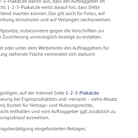
2-3-Plakat.de davon aus, dass der Auftraggeber im
ht. 1-2-3-Plakat.de weist darauf hin, dass Dritte
tend machen können. Das gilt auch für Fotos, auf
 Werbung einzuholen und auf Verlangen nachzuweisen.
afgesetze, insbesondere gegen die Vorschriften zur
e Zusicherung unverzüglich Anzeige zu erstatten.
über oder unter dem Werbemotiv des Auftraggebers für
gung stehende Fläche vermindert sich dadurch
gültigen, auf der Internet-Seite
1-2-3-Plakat.de
arung bei Eigenproduktion und -versand – siehe Absatz
). Kosten für Vertrags- und Nutzungsrechte,
nicht enthalten und vom Auftraggeber ggf. zusätzlich zu
uchungsablauf ausweisen.
tragsbestätigung eingeforderten Betrages.