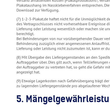
versand anfallenden Kosten (Plakatproduktions-, Versandk
Plakataushang im Nassklebeverfahren entsprechen. Die P
Download zur Verfügung.
(7) 1-2-3-Plakat.de haftet nicht für die Unmöglichkeit 
des Vertragsschlusses nicht vorhersehbare Ereignisse di
Lieferung oder Leistung wesentlich oder machen sie un
berechtigt.
Bei Behinderungen von nur vorübergehender Dauer verlän
Behinderung zuzüglich einer angemessenen Anlauffrist.
Lieferung oder Leistung nicht zuzumuten ist, kann er du
(8) Mit Übergabe des Liefergegenstandes an den Spedite
Auftraggeber über. Dies gilt auch, wenn Teillieferung
der Auftraggeber zu vertreten hat, so geht die Gefahr m
angezeigt hat.
(9) Etwaige Lagerkosten nach Gefahrübergang trägt der
zu lagernden Liefergegenstände pro abgelaufener Woch
5. Mängelgewährleist