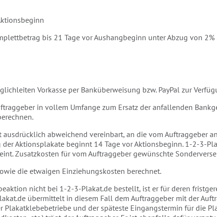
Aktionsbeginn
Komplettbetrag bis 21 Tage vor Aushangbeginn unter Abzug von 2%
lichleiten Vorkasse per Banküberweisung bzw. PayPal zur Verfüg
 Auftraggeber in vollem Umfange zum Ersatz der anfallenden Bankge
berechnen.
ht ausdrücklich abweichend vereinbart, an die vom Auftraggeber
 der Aktionsplakate beginnt 14 Tage vor Aktionsbeginn. 1-2-3-Pla
cheint. Zusatzkosten für vom Auftraggeber gewünschte Sondervers
owie die etwaigen Einziehungskosten berechnet.
eaktion nicht bei 1-2-3-Plakat.de bestellt, ist er für deren fristg
akat.de übermittelt in diesem Fall dem Auftraggeber mit der Auftr
Plakatklebebetriebe und der späteste Eingangstermin für die Plaka