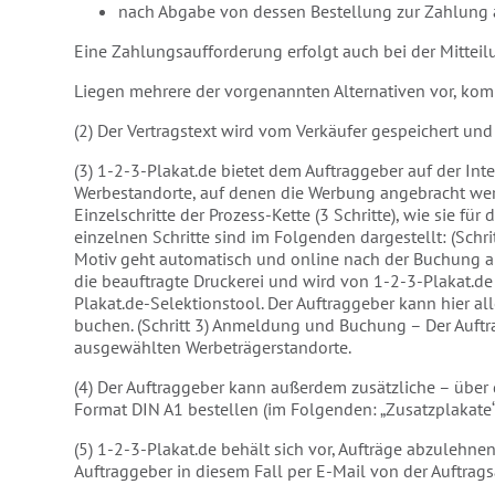
nach Abgabe von dessen Bestellung zur Zahlung a
Eine Zahlungsaufforderung erfolgt auch bei der Mittei
Liegen mehrere der vorgenannten Alternativen vor, komm
(2) Der Vertragstext wird vom Verkäufer gespeichert u
(3) 1-2-3-Plakat.de bietet dem Auftraggeber auf der Int
Werbestandorte, auf denen die Werbung angebracht werd
Einzelschritte der Prozess-Kette (3 Schritte), wie sie
einzelnen Schritte sind im Folgenden dargestellt: (Schri
Motiv geht automatisch und online nach der Buchung an 
die beauftragte Druckerei und wird von 1-2-3-Plakat.de 
Plakat.de-Selektionstool. Der Auftraggeber kann hier a
buchen. (Schritt 3) Anmeldung und Buchung – Der Auftra
ausgewählten Werbeträgerstandorte.
(4) Der Auftraggeber kann außerdem zusätzliche – über
Format DIN A1 bestellen (im Folgenden: „Zusatzplakate“
(5) 1-2-3-Plakat.de behält sich vor, Aufträge abzulehne
Auftraggeber in diesem Fall per E-Mail von der Auftrag