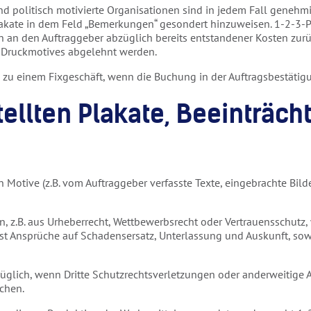
und politisch motivierte Organisationen sind in jedem Fall genehmi
plakate in dem Feld „Bemerkungen“ gesondert hinzuweisen. 1-2-3-
an den Auftraggeber abzüglich bereits entstandener Kosten zurück 
s Druckmotives abgelehnt werden.
zu einem Fixgeschäft, wenn die Buchung in der Auftragsbestätigun
stellten Plakate, Beeinträc
en Motive (z.B. vom Auftraggeber verfasste Texte, eingebrachte Bild
tzen, z.B. aus Urheberrecht, Wettbewerbsrecht oder Vertrauensschu
fasst Ansprüche auf Schadensersatz, Unterlassung und Auskunft, so
erzüglich, wenn Dritte Schutzrechtsverletzungen oder anderweiti
chen.