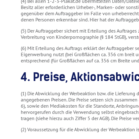
(4) Bei allen 1-2-3-Plakat.de übermittelten Daten/Date
Besitz aller erforderlichen Urheber-, Marken- oder sonst
gegenüber dem Auftraggeber im Falle von urheberrechts
denen Personen erkennbar sind. Hier hat der Auftragge
(5) Der Auftraggeber sichert mit Erteilung des Auftrages
Verbreitung von Kinderpornographie (§ 184 StGB), verst
(6) Mit Erteilung des Auftrags erklärt der Auftraggeber
Eigenwerbung nutzt (bei Großflächen ca. 356 cm breit 
entsprechend (für Großflächen auf ca. 356 cm Breite un
4. Preise, Aktionsabwi
(1) Die Abwicklung der Werbeaktion bzw. die Lieferung d
angegebenen Preisen. Die Preise setzen sich zusammen
6), sowie den Mediakosten für die Standorte, Anbringu
hervorgerufen durch die Verwendung selbst eingebrachte
tragen (siehe hierzu auch Ziffer 5 der AGB). Die Preise
(2) Voraussetzung für die Abwicklung der Werbeaktion i