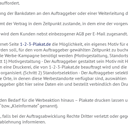
uffordert.
lung der Bankdaten an den Auftraggeber oder einer Weiterleitung 
t der Vertrag in dem Zeitpunkt zustande, in dem eine der vorgena
nd wird dem Kunden nebst einbezogener AGB per E-Mail zugesandt.
ernet-Seite
1-2-3-Plakat.de
die Möglichkeit, ein eigenes Motiv für
en soll, für den vom Auftraggeber gewählten Zeitpunkt zu buche
 für die Werbe-Kampagne benötigt werden (Motivgestaltung, Stando
tt 1) Motivgestaltung - Der Auftraggeber gestaltet sein Motiv mit H
eine Druckerei, die von 1-2-3-Plakat.de beauftragt wird und die 
organisiert. (Schritt 2) Standortselektion - Der Auftraggeber sel
lle Orte, in denen diese Werbestandorte verfügbar sind, auswähle
ggeber gibt hier seine Daten ein und bestellt verbindlich den Dr
 den Bedarf für die Werbeaktion hinaus – Plakate drucken lassen 
 bzw. „Kleinformate“ genannt).
n, falls bei der Auftragsabwicklung Rechte Dritter verletzt oder g
sablehnung informieren.