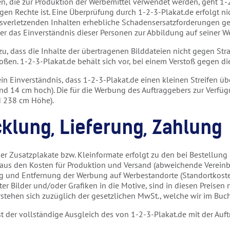
ien, die zur Produktion der Werbemittel verwendet werden, geht 1-
igen Rechte ist. Eine Überprüfung durch 1-2-3-Plakat.de erfolgt nic
verletzenden Inhalten erhebliche Schadensersatzforderungen gel
ber das Einverständnis dieser Personen zur Abbildung auf seiner
 zu, dass die Inhalte der übertragenen Bilddateien nicht gegen Str
oßen. 1-2-3-Plakat.de behält sich vor, bei einem Verstoß gegen di
 sein Einverständnis, dass 1-2-3-Plakat.de einen kleinen Streifen 
und 14 cm hoch). Die für die Werbung des Auftraggebers zur Verfü
d 238 cm Höhe).
cklung, Lieferung, Zahlung
er Zusatzplakate bzw. Kleinformate erfolgt zu den bei Bestellung 
 aus den Kosten für Produktion und Versand (abweichende Vereinb
ng und Entfernung der Werbung auf Werbestandorte (Standortkosten
r Bilder und/oder Grafiken in die Motive, sind in diesen Preisen 
 verstehen sich zuzüglich der gesetzlichen MwSt., welche wir im B
st der vollständige Ausgleich des von 1-2-3-Plakat.de mit der Auf