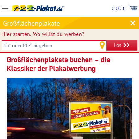
0,00 €
Großflächenplakate
Hier starten.
Wo willst du werben?
Los
Großflächenplakate buchen – die
Klassiker der Plakatwerbung