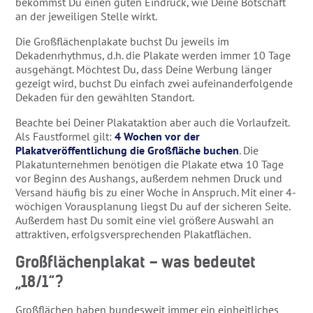
bekommst Du einen guten Eindruck, wie Deine Botschaft
an der jeweiligen Stelle wirkt.
Die Großflächenplakate buchst Du jeweils im
Dekadenrhythmus, d.h. die Plakate werden immer 10 Tage
ausgehängt. Möchtest Du, dass Deine Werbung länger
gezeigt wird, buchst Du einfach zwei aufeinanderfolgende
Dekaden für den gewählten Standort.
Beachte bei Deiner Plakataktion aber auch die Vorlaufzeit.
Als Faustformel gilt:
4 Wochen vor der
Plakatveröffentlichung die Großfläche buchen
. Die
Plakatunternehmen benötigen die Plakate etwa 10 Tage
vor Beginn des Aushangs, außerdem nehmen Druck und
Versand häufig bis zu einer Woche in Anspruch. Mit einer 4-
wöchigen Vorausplanung liegst Du auf der sicheren Seite.
Außerdem hast Du somit eine viel größere Auswahl an
attraktiven, erfolgsversprechenden Plakatflächen.
Großflächenplakat – was bedeutet
„18/1“?
Großflächen haben bundesweit immer ein einheitliches