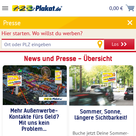
0,00 €
Presse
Hier starten.
Wo willst du werben?
Los
News und Presse - Übersicht
Mehr Außenwerbe-
Sommer, Sonne,
Kontakte fürs Geld?
längere Sichtbarkeit!
Mit uns kein
Problem...
Buche jetzt Deine Sommer-