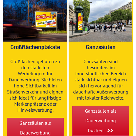
Großflächenplakate
Ganzsäulen
Großflächen gehören zu
Ganzsäulen sind
den stärksten
besonders im
Werbeträgern für
innerstädtischen Bereich
Dauerwerbung. Sie bieten
stark sichtbar und eignen
hohe Sichtbarkeit im
sich hervorragend für
Straßenverkehr und eignen
dauerhafte Außenwerbung
sich ideal für langfristige
mit lokaler Reichweite.
Markenpräsenz oder
Hinweiswerbung.
Ganzsäulen als
Dauerwerbung
Ganzsäulen als
buchen
Dauerwerbung