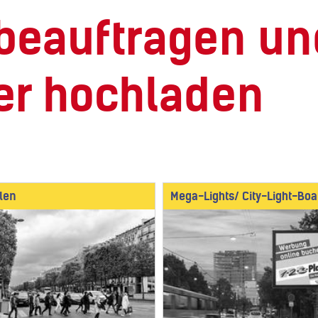
beauftragen un
er hochladen
len
Mega-Lights/ City-Light-Boa