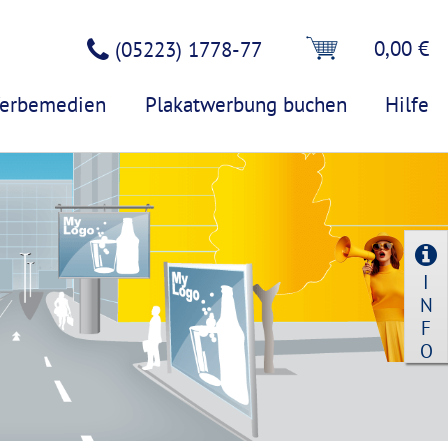
0,00 €
(05223) 1778-77
erbemedien
Plakatwerbung buchen
Hilfe
I
N
F
O