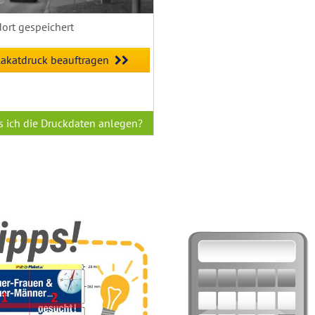
dort gespeichert
lakatdruck beauftragen
 ich die Druckdaten anlegen?