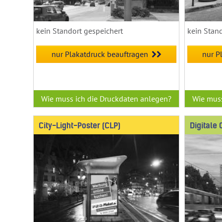
kein Standort gespeichert
kein Stan
nur Plakatdruck beauftragen
nur P
Wie muss ich die Druckdaten anlegen?
Wie muss
City-Light-Poster (CLP)
Digitale 