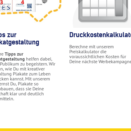
ps zur
Druckkostenkalkulat
katgestaltung
Berechne mit unserem
Preiskalkulator die
re
Tipps zur
voraussichtlichen Kosten für
atgestaltung
helfen dabei,
Deine nächste Werbekampagn
 Publikum zu begeistern. Wir
n, wie Du mit kreativer
altung Plakate zum Leben
cken kannst. Mit unserem
ernst Du, Plakate so
ubauen, dass sie Deine
haft klar und deutlich
itteln.