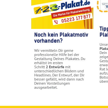
Tip
Noch kein Plakatmotiv
Pla
vorhanden?
Unse
Plak
Wir vermitteln Dir gerne
Dein
professionelle Hilfe bei der
zeige
Gestaltung Deines Plakates. Du
Gest
erhältst im ersten
erwe
Schritt
2 Entwürfe
mit
Rat l
unterschiedlichen Bildern und
aufz
Headlines. Der Entwurf, der Dir
Botsc
besser gefällt, wird dann nach
überm
Deinen Vorstellungen
ausgearbeitet.