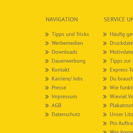
NAVIGATION
SERVICE U
Tipps und Tricks
Häufig ge
Werbemedien
Druckdate
Downloads
Motivdate
Dauerwerbung
Tipps zur
Kontakt
Express T
Karriere/ Jobs
Du brauch
Presse
Wie funkt
Impressum
Wieviel V
AGB
Plakatmot
Datenschutz
Unser Lit
Pro Auftr
Was koste