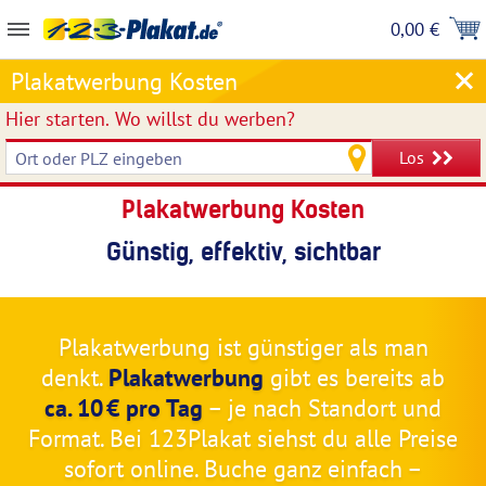
0,00 €
Plakatwerbung Kosten
Hier starten.
Wo willst du werben?
Los
Plakatwerbung Kosten
Günstig, effektiv, sichtbar
Plakatwerbung ist günstiger als man
denkt.
Plakatwerbung
gibt es bereits ab
ca. 10 € pro Tag
– je nach Standort und
Format. Bei 123Plakat siehst du alle Preise
sofort online. Buche ganz einfach –