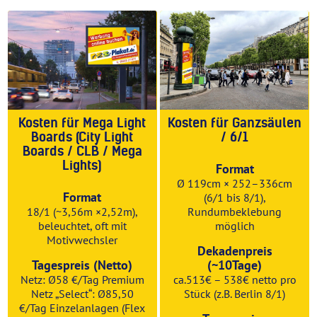
Kosten für Mega Light
Kosten für Ganzsäulen
Boards (City Light
/ 6/1
Boards / CLB / Mega
Lights)
Format
Ø 119cm × 252–336cm
Format
(6/1 bis 8/1),
18/1 (~3,56m ×2,52m),
Rundumbeklebung
beleuchtet, oft mit
möglich
Motivwechsler
Dekadenpreis
Tagespreis (Netto)
(~10Tage)
Netz: Ø58 €/Tag Premium
ca.513€ – 538€ netto pro
Netz „Select“: Ø85,50
Stück (z.B. Berlin 8/1)
€/Tag Einzelanlagen (Flex