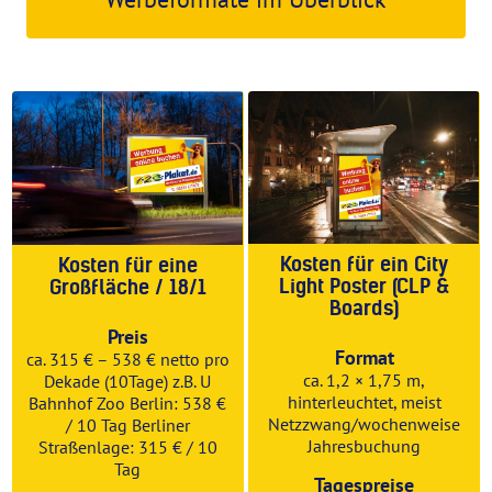
Kosten für ein City
Kosten für eine
Light Poster (CLP &
Großfläche / 18/1
Boards)
Preis
Format
ca. 315 € – 538 € netto pro
ca. 1,2 × 1,75 m,
Dekade (10Tage) z.B. U
hinterleuchtet, meist
Bahnhof Zoo Berlin: 538 €
Netzzwang/wochenweise
/ 10 Tag Berliner
Jahresbuchung
Straßenlage: 315 € / 10
Tag
Tagespreise