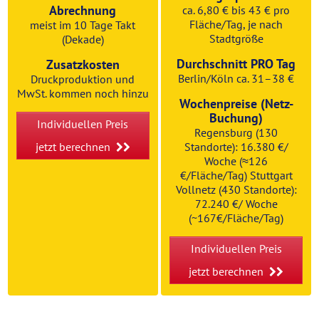
Abrechnung
ca. 6,80 € bis 43 € pro
Fläche/Tag, je nach
meist im 10 Tage Takt
Stadtgröße
(Dekade)
Durchschnitt PRO Tag
Zusatzkosten
Berlin/Köln ca. 31–38 €
Druckproduktion und
MwSt. kommen noch hinzu
Wochenpreise (Netz-
Buchung)
Individuellen Preis
Regensburg (130
jetzt berechnen
Standorte): 16.380 €/
Woche (≈126
€/Fläche/Tag) Stuttgart
Vollnetz (430 Standorte):
72.240 €/ Woche
(~167€/Fläche/Tag)
Individuellen Preis
jetzt berechnen