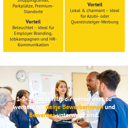
Vorteil
Parkplätze, Premium-
Lokal & charmant – ideal
Standorte
für Azubi- oder
Vorteil
Quereinsteiger-Werbung
Beleuchtet – ideal für
Employer Branding,
Jobkampagnen und HR-
Kommunikation
1-2-3 Plakat hilft dir genau dort zu
werben, wo
deine
Bewerberinnen
und
Bewerber
unterwegs sind.