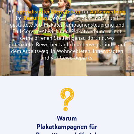
Als
spezialisierter Dienstleister
für
Außenwerbung
im
Recruiting
bietet 1-2-3 Plakat individuell
gestaltete Job-Plakate, Kampagnensteuerung und
Full-Service-Abwicklung. Plakatwerbung bringt
deine offenen Stellen genau dorthin, wo
potenzielle Bewerber täglich unterwegs sind – auf
dem Arbeitsweg, in Wohngebieten, Innenstädten
und vor Gewerbeparks.
Warum
Plakatkampagnen für