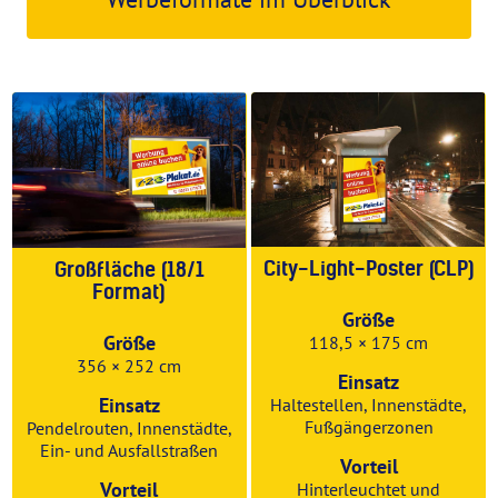
City-Light-Poster (CLP)
Großfläche (18/1
Format)
Größe
Größe
118,5 × 175 cm
356 × 252 cm
Einsatz
Einsatz
Haltestellen, Innenstädte,
Fußgängerzonen
Pendelrouten, Innenstädte,
Ein- und Ausfallstraßen
Vorteil
Vorteil
Hinterleuchtet und