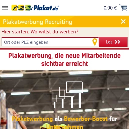
0,00 €
Plakatwerbung Recruiting
Hier starten.
Wo willst du werben?
Los
Plakatwerbung, die neue Mitarbeitende
sichtbar erreicht
Plakatwerbung
als
Bewerber-Boost
für
Unternehmen