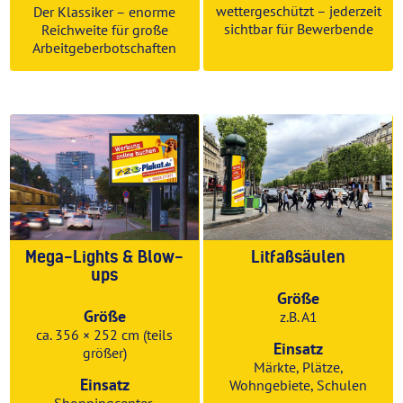
wettergeschützt – jederzeit
Der Klassiker – enorme
sichtbar für Bewerbende
Reichweite für große
Arbeitgeberbotschaften
Mega-Lights & Blow-
Litfaßsäulen
ups
Größe
Größe
z.B. A1
ca. 356 × 252 cm (teils
Einsatz
größer)
Märkte, Plätze,
Einsatz
Wohngebiete, Schulen
Shoppingcenter,