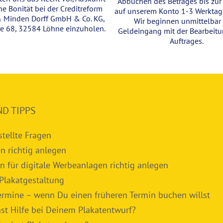
Abbuchen des Betrages bis zur 
ne Bonität bei der Creditreform
auf unserem Konto 1-3 Werktage
& Minden Dorff GmbH & Co. KG,
Wir beginnen unmittelbar
ße 68, 32584 Löhne einzuholen.
Geldeingang mit der Bearbeit
Auftrages.
ND TIPPS
stellte Fragen
n richtig anlegen
n für digitale Werbeanlagen richtig anlegen
 Plakatgestaltung
ermine – wenn Du einen früheren Termin buchen willst
st Hilfe bei Deinem Plakatentwurf?