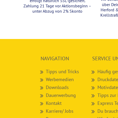
erfolgt natürlich SSL-gesichert.
über Dei
Zahlung 21 Tage vor Aktionsbeginn –
Herford 
unter Abzug von 2% Skonto
Krellstra
NAVIGATION
SERVICE U
Tipps und Tricks
Häufig ge
Werbemedien
Druckdate
Downloads
Motivdate
Dauerwerbung
Tipps zur
Kontakt
Express T
Karriere/ Jobs
Du brauch