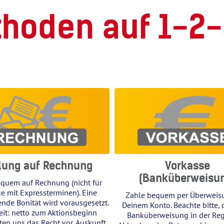
hoden auf 1-2-
lung auf Rechnung
Vorkasse
(Banküberweisu
quem auf Rechnung (nicht für
ge mit Expressterminen). Eine
Zahle bequem per Überweis
nde Bonität wird vorausgesetzt.
Deinem Konto. Beachte bitte, 
eit: netto zum Aktionsbeginn
Banküberweisung in der Re
ten uns das Recht vor, Auskunft