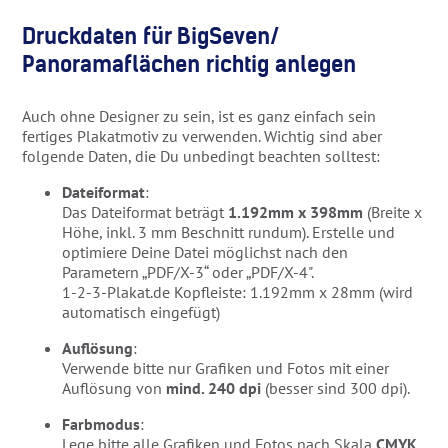
Druckdaten für BigSeven/
Panoramaflächen richtig anlegen
Auch ohne Designer zu sein, ist es ganz einfach sein
fertiges Plakatmotiv zu verwenden. Wichtig sind aber
folgende Daten, die Du unbedingt beachten solltest:
Dateiformat
:
Das Dateiformat beträgt
1.192mm x 398mm
(Breite x
Höhe, inkl. 3 mm Beschnitt rundum). Erstelle und
optimiere Deine Datei möglichst nach den
Parametern „PDF/X-3“ oder „PDF/X-4".
1-2-3-Plakat.de Kopfleiste: 1.192mm x 28mm (wird
automatisch eingefügt)
Auflösung
:
Verwende bitte nur Grafiken und Fotos mit einer
Auflösung von
mind. 240 dpi
(besser sind 300 dpi).
Farbmodus
:
Lege bitte alle Grafiken und Fotos nach Skala
CMYK