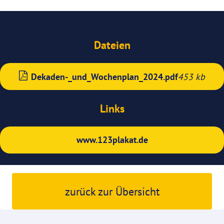
Dateien
Dekaden-_und_Wochenplan_2024.pdf
453 kb
Links
www.123plakat.de
zurück zur Übersicht