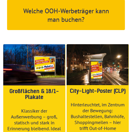
Welche OOH-Werbeträger kann
man buchen?
City-Light-Poster (CLP)
Großflächen & 18/1-
Plakate
Hinterleuchtet, im Zentrum
der Bewegung:
Klassiker der
Bushaltestellen, Bahnhöfe,
Außenwerbung – groß,
Shoppingmeilen – hier
statisch und stark in
trifft Out-of-Home
Erinnerung bleibend. Ideal