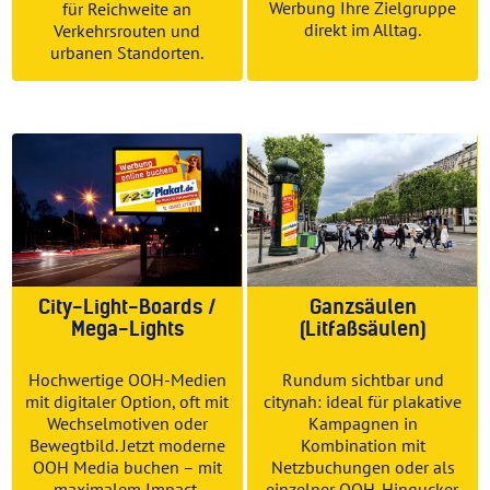
Werbung Ihre Zielgruppe
für Reichweite an
direkt im Alltag.
Verkehrsrouten und
urbanen Standorten.
City-Light-Boards /
Ganzsäulen
Mega-Lights
(Litfaßsäulen)
Hochwertige OOH-Medien
Rundum sichtbar und
mit digitaler Option, oft mit
citynah: ideal für plakative
Wechselmotiven oder
Kampagnen in
Bewegtbild. Jetzt moderne
Kombination mit
OOH Media buchen – mit
Netzbuchungen oder als
maximalem Impact.
einzelner OOH-Hingucker.