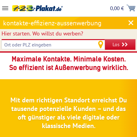
0,00 €
kontakte-effizienz-aussenwerbung
Hier starten.
Wo willst du werben?
Los
Maximale Kontakte. Minimale Kosten.
So effizient ist Außenwerbung wirklich.
Mit dem richtigen Standort erreichst Du
tausende potenzielle Kunden – und das
oft günstiger als viele digitale oder
klassische Medien.