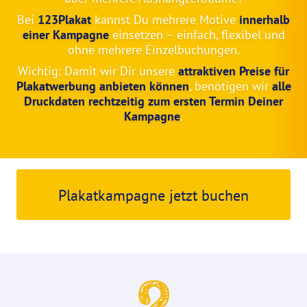
Bei
123Plakat
kannst Du mehrere Motive
innerhalb
einer Kampagne
einsetzen – einfach, flexibel und
ohne mehrere Einzelbuchungen.
Wichtig: Damit wir Dir unsere
attraktiven Preise für
Plakatwerbung anbieten können
, benötigen wir
alle
Druckdaten rechtzeitig zum ersten Termin Deiner
Kampagne
.
Plakatkampagne jetzt buchen