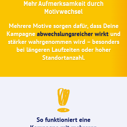
Mehr Aufmerksamkeit durch
Motivwechsel
Mehrere Motive sorgen dafür, dass Deine
Kampagne
abwechslungsreicher wirkt
und
stärker wahrgenommen wird – besonders
bei längeren Laufzeiten oder hoher
Standortanzahl.
So funktioniert eine