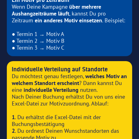
Wenn Deine Kampagne
über mehrere
Aushangzeiträume läuft
, kannst Du pro
Zeitraum
ein anderes Motiv einsetzen
. Beispiel:
● Termin 1 → Motiv A
● Termin 2 → Motiv B
● Termin 3 → Motiv C
Individuelle Verteilung auf Standorte
Du möchtest genau festlegen,
welches Motiv an
welchem Standort erscheint
? Dann kannst Du
eine
individuelle Verteilung
nutzen.
Nach Deiner Buchung erhältst Du von uns eine
Excel-Datei zur Motivzuordnung. Ablauf:
1
. Du erhältst die Excel-Datei mit der
Buchungsbestätigung
2
. Du ordnest Deinen Wunschstandorten das
passende Motiv zu