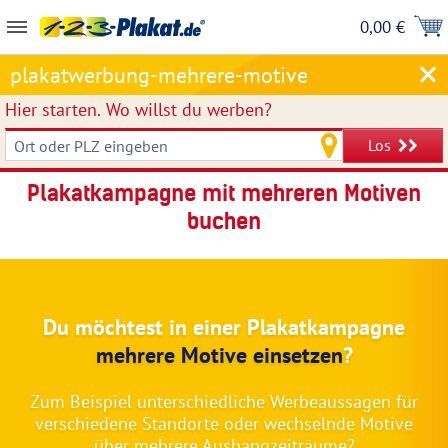
0,00 €
plakatwerbung-mehrere-motive
Hier starten.
Wo willst du werben?
Los
Plakatkampagne mit mehreren Motiven
buchen
Du möchtest in einer Plakatkampagne
mehrere Motive einsetzen
?
Zum Beispiel unterschiedliche Werbeaussagen für
verschiedene Standorte oder wechselnde Motive
über mehrere Aushangzeiträume?