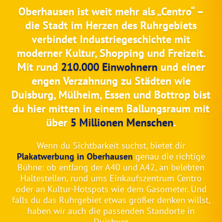
Oberhausen ist weit mehr als „Centro“ –
die Stadt im Herzen des Ruhrgebiets
verbindet Industriegeschichte mit
moderner Kultur, Shopping und Freizeit.
Mit rund
210.000 Einwohnern
und einer
engen Verzahnung zu Städten wie
Duisburg, Mülheim, Essen und Bottrop bist
du hier mitten in einem Ballungsraum mit
über
5 Millionen Menschen
.
Wenn du Sichtbarkeit suchst, bietet dir
Plakatwerbung in Oberhausen
genau die richtige
Bühne: ob entlang der A40 und A42, an belebten
Haltestellen, rund ums Einkaufszentrum Centro
oder an Kultur-Hotspots wie dem Gasometer. Und
falls du das Ruhrgebiet etwas größer denken willst,
haben wir
auch die passenden Standorte in
Duisburg