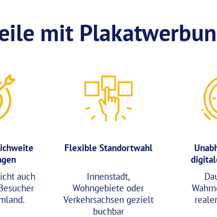
eile mit Plakatwerbung
ichweite
Flexible Standortwahl
Unabh
ngen
digita
icht auch
Innenstadt,
Da
Besucher
Wohngebiete oder
Wahrn
mland.
Verkehrsachsen gezielt
reale
buchbar