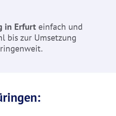
 in Erfurt
einfach und
hl bis zur Umsetzung
üringenweit.
üringen: