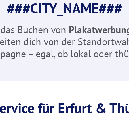
###CITY_NAME###
 das Buchen von
Plakatwerbung
gleiten dich von der Standortwa
agne – egal, ob lokal oder th
ervice für Erfurt & Th