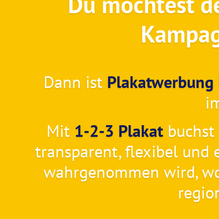
Du möchtest de
Kampagn
Dann ist
Plakatwerbung i
i
Mit
1-2-3 Plakat
buchst 
transparent, flexibel und 
wahrgenommen wird, wo 
regio