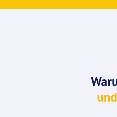
War
und