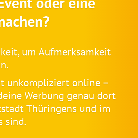
Event oder eine
 machen?
hkeit, um Aufmerksamkeit
n.
t unkompliziert online –
ss deine Werbung genau dort
stadt Thüringens und im
 sind.