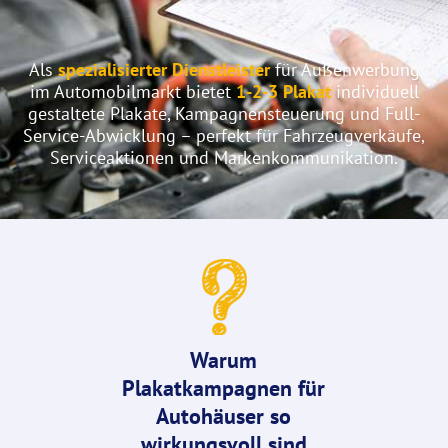
Als
spezialisierter Dienstleister
für Außenwerbung
im Automobilmarkt bietet
1-2-3 Plakat
individuell
gestaltete Plakate, Kampagnensteuerung und Full-
Service-Abwicklung – perfekt für Fahrzeugverkäufe,
Serviceaktionen und Markenkommunikation.
Warum
Plakatkampagnen
für
Autohäuser
so
wirkungsvoll sind