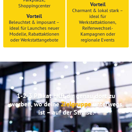
Vorteil
Shoppingcenter
Charmant & lokal stark –
Vorteil
ideal für
Beleuchtet & imposant –
Werkstattaktionen,
ideal für Launches neuer
Reifenwechsel-
Modelle, Rabattaktionen
Kampagnen oder
oder Werkstattangebote
regionale Events
1-2-3 Plakat hilft dir genau dort zu
werben, wo deine
Zielgruppe
unterwegs
ist – auf der Straße.