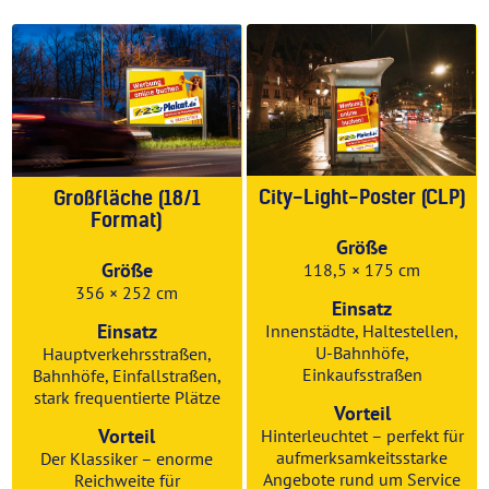
City-Light-Poster (CLP)
Großfläche (18/1
Format)
Größe
Größe
118,5 × 175 cm
356 × 252 cm
Einsatz
Einsatz
Innenstädte, Haltestellen,
U-Bahnhöfe,
Hauptverkehrsstraßen,
Einkaufsstraßen
Bahnhöfe, Einfallstraßen,
stark frequentierte Plätze
Vorteil
Vorteil
Hinterleuchtet – perfekt für
aufmerksamkeitsstarke
Der Klassiker – enorme
Angebote rund um Service
Reichweite für