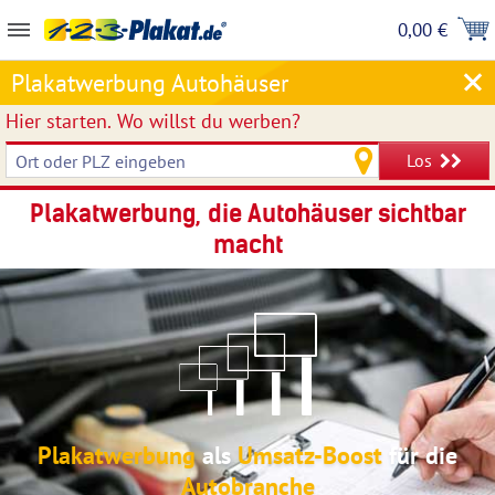
0,00 €
Plakatwerbung Autohäuser
Hier starten.
Wo willst du werben?
Los
Plakatwerbung, die Autohäuser sichtbar
macht
Plakatwerbung
als
Umsatz-Boost
für die
Autobranche