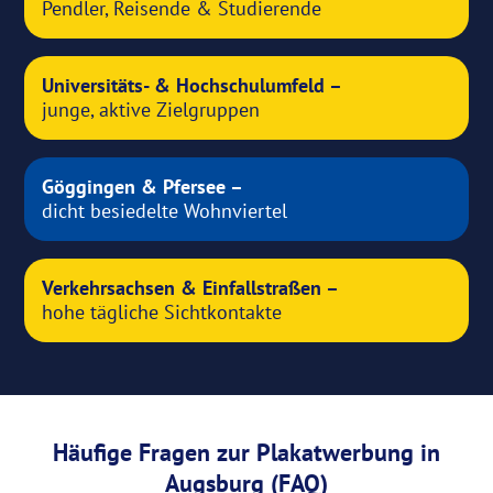
Pendler, Reisende & Studierende
Universitäts- & Hochschulumfeld –
junge, aktive Zielgruppen
Göggingen & Pfersee –
dicht besiedelte Wohnviertel
Verkehrsachsen & Einfallstraßen –
hohe tägliche Sichtkontakte
Häufige Fragen zur Plakatwerbung in
Augsburg (FAQ)