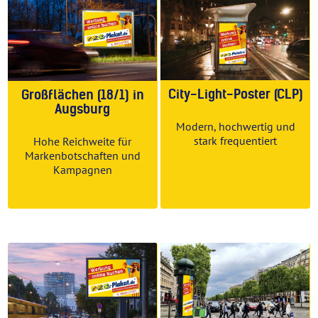
City-Light-Poster (CLP)
Großflächen (18/1) in
Augsburg
Modern, hochwertig und
stark frequentiert
Hohe Reichweite für
Markenbotschaften und
Kampagnen