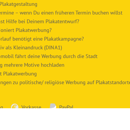
 Plakatgestaltung
ermine – wenn Du einen früheren Termin buchen willst
st Hilfe bei Deinem Plakatentwurf?
ioniert Plakatwerbung?
orlauf benötigt eine Plakatkampagne?
iv als Kleinandruck (DIN A1)
omobil fährt deine Werbung durch die Stadt
ag mehrere Motive hochladen
t Plakatwerbung
gen zu politische/ religiöse Werbung auf Plakatstandort
ng
Vorkasse
PayPal