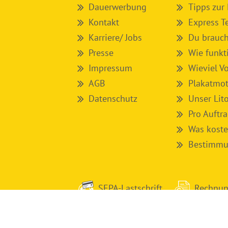
Dauerwerbung
Tipps zur
Kontakt
Express T
Karriere/ Jobs
Du brauch
Presse
Wie funkt
Impressum
Wieviel V
AGB
Plakatmot
Datenschutz
Unser Lit
Pro Auftr
Was koste
Bestimmun
SEPA-Lastschrift
Rechnu
Cookie Einstellungen