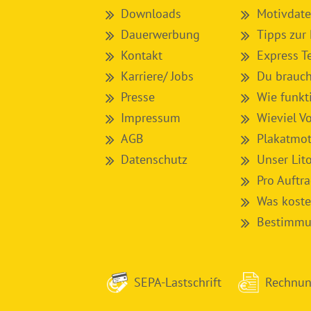
Downloads
Motivdate
Dauerwerbung
Tipps zur
Kontakt
Express T
Karriere/ Jobs
Du brauch
Presse
Wie funkt
Impressum
Wieviel V
AGB
Plakatmot
Datenschutz
Unser Lit
Pro Auftr
Was koste
Bestimmun
SEPA-Lastschrift
Rechnu