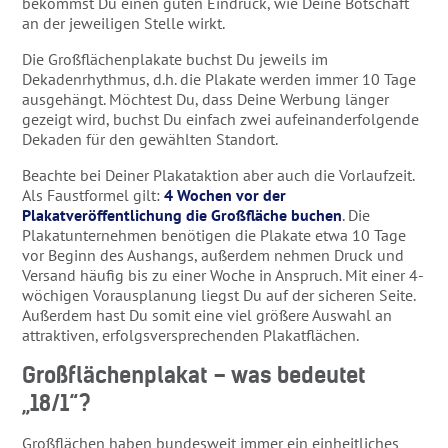
bekommst Du einen guten Eindruck, wie Deine Botschaft
an der jeweiligen Stelle wirkt.
Die Großflächenplakate buchst Du jeweils im
Dekadenrhythmus, d.h. die Plakate werden immer 10 Tage
ausgehängt. Möchtest Du, dass Deine Werbung länger
gezeigt wird, buchst Du einfach zwei aufeinanderfolgende
Dekaden für den gewählten Standort.
Beachte bei Deiner Plakataktion aber auch die Vorlaufzeit.
Als Faustformel gilt:
4 Wochen vor der
Plakatveröffentlichung die Großfläche buchen
. Die
Plakatunternehmen benötigen die Plakate etwa 10 Tage
vor Beginn des Aushangs, außerdem nehmen Druck und
Versand häufig bis zu einer Woche in Anspruch. Mit einer 4-
wöchigen Vorausplanung liegst Du auf der sicheren Seite.
Außerdem hast Du somit eine viel größere Auswahl an
attraktiven, erfolgsversprechenden Plakatflächen.
Großflächenplakat – was bedeutet
„18/1“?
Großflächen haben bundesweit immer ein einheitliches