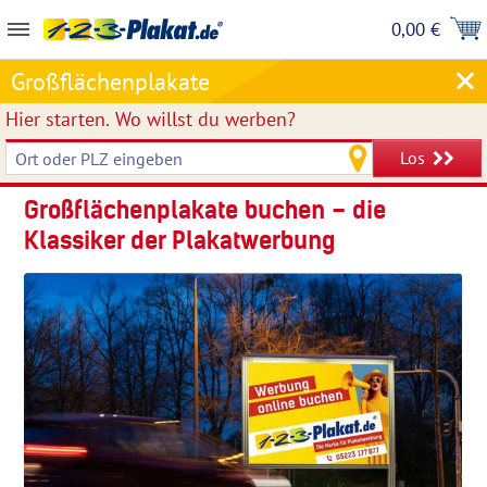
0,00 €
Großflächenplakate
Hier starten.
Wo willst du werben?
Los
Großflächenplakate buchen – die
Klassiker der Plakatwerbung