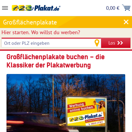
0,00 €
Großflächenplakate
Hier starten.
Wo willst du werben?
Los
Großflächenplakate buchen – die
Klassiker der Plakatwerbung