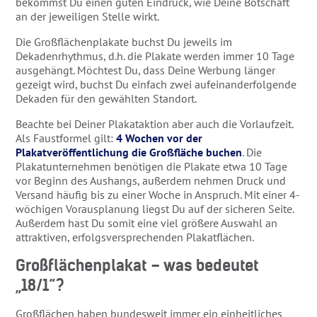
bekommst Du einen guten Eindruck, wie Deine Botschaft
an der jeweiligen Stelle wirkt.
Die Großflächenplakate buchst Du jeweils im
Dekadenrhythmus, d.h. die Plakate werden immer 10 Tage
ausgehängt. Möchtest Du, dass Deine Werbung länger
gezeigt wird, buchst Du einfach zwei aufeinanderfolgende
Dekaden für den gewählten Standort.
Beachte bei Deiner Plakataktion aber auch die Vorlaufzeit.
Als Faustformel gilt:
4 Wochen vor der
Plakatveröffentlichung die Großfläche buchen
. Die
Plakatunternehmen benötigen die Plakate etwa 10 Tage
vor Beginn des Aushangs, außerdem nehmen Druck und
Versand häufig bis zu einer Woche in Anspruch. Mit einer 4-
wöchigen Vorausplanung liegst Du auf der sicheren Seite.
Außerdem hast Du somit eine viel größere Auswahl an
attraktiven, erfolgsversprechenden Plakatflächen.
Großflächenplakat – was bedeutet
„18/1“?
Großflächen haben bundesweit immer ein einheitliches