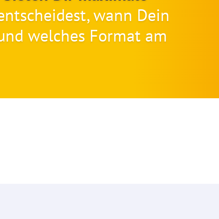
 entscheidest, wann Dein
t und welches Format am