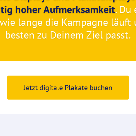
zeitig hoher Aufmerksamkeit
. Du
, wie lange die Kampagne läuf
besten zu Deinem Ziel passt.
Jetzt digitale Plakate buchen