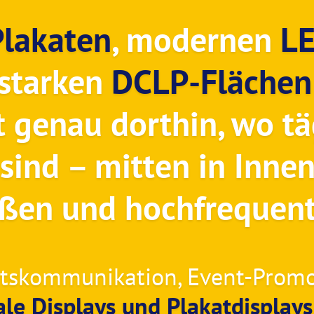
Plakaten
, modernen
LE
starken
DCLP-Flächen
 genau dorthin, wo t
sind – mitten in Innen
ßen und hochfrequent
otskommunikation, Event-Promo
ale Displays und Plakatdisplay