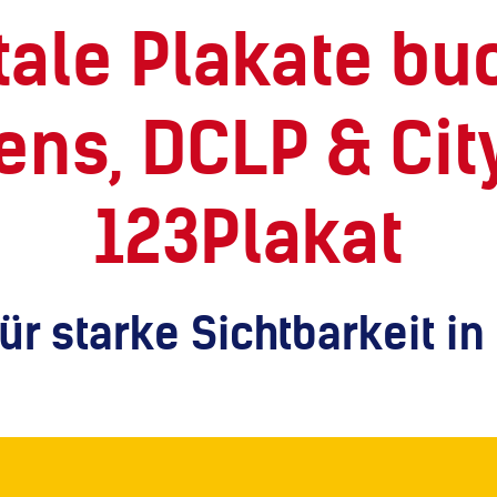
tale Plakate b
ns, DCLP & Ci
123Plakat
für starke Sichtbarkeit in