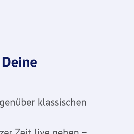
 Deine
egenüber klassischen
er Zeit live gehen –