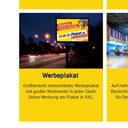
Werbeplakat
Größtenteils beleuchtetes Werbeplakat
Auf mehr
mit großer Reichweite in jeder Stadt.
Deutschl
Deine Werbung am Plakat in XXL.
für D