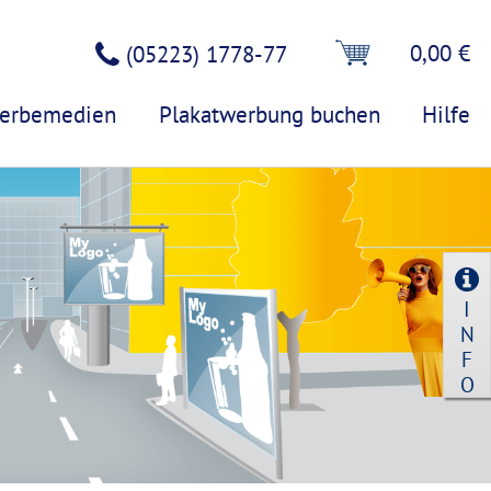
0,00 €
(05223) 1778-77
erbemedien
Plakatwerbung buchen
Hilfe
I
N
F
O