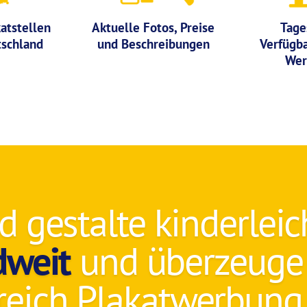
atstellen
Aktuelle Fotos, Preise
Tage
tschland
und Beschreibungen
Verfügba
Wer
 gestalte kinderleic
dweit
und überzeuge 
reich Plakatwerbung