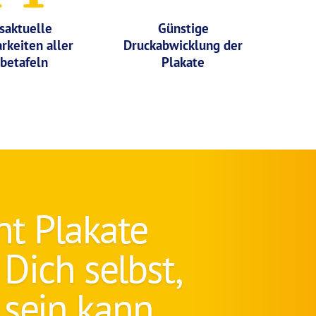
saktuelle
Günstige
rkeiten aller
Druckabwicklung der
betafeln
Plakate
ht Plakate
Dich selbst,
 sein kann.