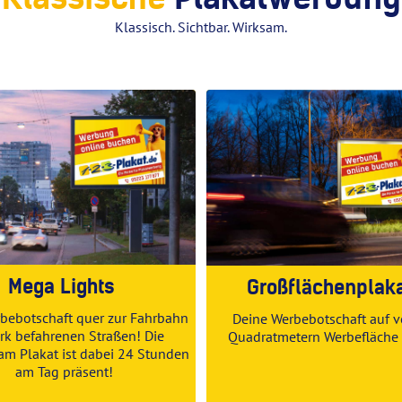
Klassisch. Sichtbar. Wirksam.
Mega Lights
Großflächenplak
bebotschaft quer zur Fahrbahn
Deine Werbebotschaft auf v
ark befahrenen Straßen! Die
Quadratmetern
Werbefläche
m Plakat ist dabei 24 Stunden
am Tag präsent!